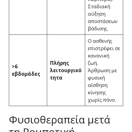
Σταδιακή
αύξηση
αποστάσεων
βάδισης.
Ο ασθενής
επιστρέφει σε
κανονική
Πλήρης
ζωή.
>6
λειτουργικό
Άρθρωση με
εβδομάδες
τητα
φυσική
αίσθηση
κίνησης
χωρίς πόνο.
Φυσιοθεραπεία μετά
τη Ρομποτική