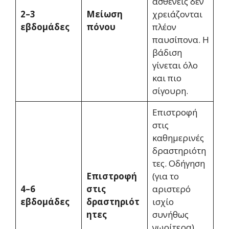
ασθενείς δεν
2–3
Μείωση
χρειάζονται
εβδομάδες
πόνου
πλέον
παυσίπονα. Η
βάδιση
γίνεται όλο
και πιο
σίγουρη.
Επιστροφή
στις
καθημερινές
δραστηριότη
τες. Οδήγηση
Επιστροφή
(για το
4–6
στις
αριστερό
εβδομάδες
δραστηριότ
ισχίο
ητες
συνήθως
νωρίτερα).