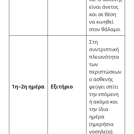
είναι άνετος
και σε θέση
να κινηθεί
στον θάλαμο.
Στη
συντριπτική
πλειονότητα
των
περιπτώσεων
ο ασθενής
1η–2η ημέρα
Εξιτήριο
φεύγει σπίτι
την επόμενη
ή ακόμα και
την ίδια
ημέρα
(ημερήσια
νοσηλεία).