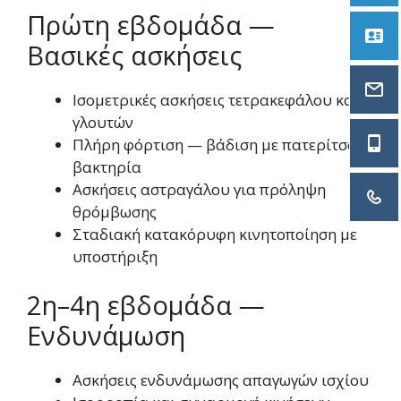
Πρώτη εβδομάδα —
Α
Βασικές ασκήσεις
in
Ισομετρικές ασκήσεις τετρακεφάλου και
γλουτών
69
Πλήρη φόρτιση — βάδιση με πατερίτσα ή
βακτηρία
Ασκήσεις αστραγάλου για πρόληψη
21
θρόμβωσης
Σταδιακή κατακόρυφη κινητοποίηση με
υποστήριξη
2η–4η εβδομάδα —
Ενδυνάμωση
Ασκήσεις ενδυνάμωσης απαγωγών ισχίου