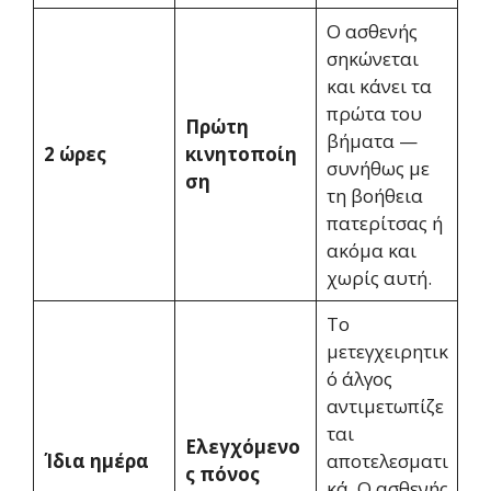
Ο ασθενής
σηκώνεται
και κάνει τα
πρώτα του
Πρώτη
βήματα —
2 ώρες
κινητοποίη
συνήθως με
ση
τη βοήθεια
πατερίτσας ή
ακόμα και
χωρίς αυτή.
Το
μετεγχειρητικ
ό άλγος
αντιμετωπίζε
ται
Ελεγχόμενο
Ίδια ημέρα
αποτελεσματι
ς πόνος
κά. Ο ασθενής