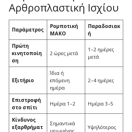
Αρθροπλαστική Ισχίου
Ρομποτική
Παραδοσιακ
Παράμετρος
MAKO
ή
Πρώτη
1–2 ημέρες
κινητοποίη
2 ώρες μετά
μετά
ση
Ίδια ή
Εξιτήριο
επόμενη
2–4 ημέρες
ημέρα
Επιστροφή
Ημέρα 1–2
Ημέρα 3–5
στο σπίτι
Κίνδυνος
Σημαντικά
εξαρθρήματ
Υψηλότερος
μειωμένος