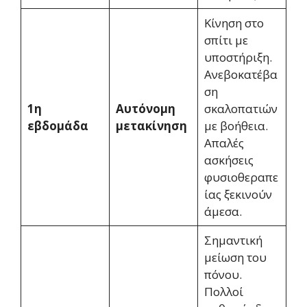
Κίνηση στο
σπίτι με
υποστήριξη.
Ανεβοκατέβα
ση
1η
Αυτόνομη
σκαλοπατιών
εβδομάδα
μετακίνηση
με βοήθεια.
Απαλές
ασκήσεις
φυσιοθεραπε
ίας ξεκινούν
άμεσα.
Σημαντική
μείωση του
πόνου.
Πολλοί