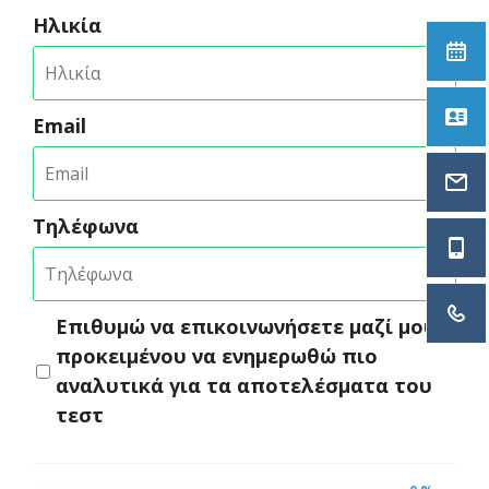
Ηλικία
On
Α
Εmail
in
Τηλέφωνα
69
21
Επιθυμώ να επικοινωνήσετε μαζί μου
προκειμένου να ενημερωθώ πιο
αναλυτικά για τα αποτελέσματα του
τεστ