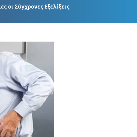
ες οι Σύγχρονες Εξελίξεις
Οσφυαλγία – Ισχιαλγία
Ρευματοειδής Αρθρίτιδα
ουρονικό Οξύ
Τενοντίτιδα Ώμου – Τενοντίτιδα
Υπερακανθίου
Κότσι Ποδιού – Βλαισός Μέγας
Δάκτυλος