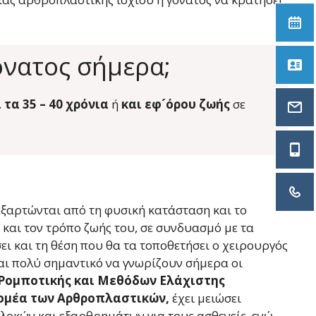
On
όνατος σήμερα;
Α
 τα 35 – 40 χρόνια
ή
και εφ´όρου ζωής
σε
in
69
21
ξαρτώνται από τη φυσική κατάσταση και το
 και τον τρόπο ζωής του, σε συνδυασμό με τα
ι και τη θέση που θα τα τοποθετήσει ο χειρουργός
αι πολύ σημαντικό να γνωρίζουν σήμερα οι
 Ρομποτικής και Μεθόδων Ελάχιστης
ομέα των Αρθροπλαστικών,
έχει μειώσει
λοκών και εξαρθρημάτων για τους ασθενείς, ενώ