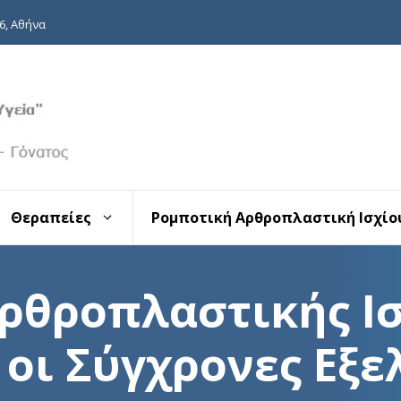
6, Αθήνα
Θεραπείες
Ρομποτική Αρθροπλαστική Ισχίου
ρθροπλαστικής Ισ
ου
Κάταγμα Οστού
Ανα
οι Σύγχρονες Εξε
Κατάγματα Ισχίου (Γοφού)
Ανα