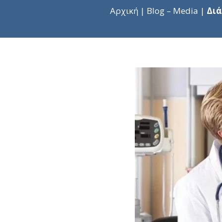
Ρήξη Χιαστού
Αρχική
|
Blog – Media
|
Διά
Εξάρθρημα Επιγονατίδας – Αστάθεια
Ολική Αρθροπλαστική Ισχίου Superpath
Αρθροπλαστική Fast Track & ERAS
Ολική Αρθροπλαστική Γόνατος
Ολική Αρθροπλαστική Ισχίου